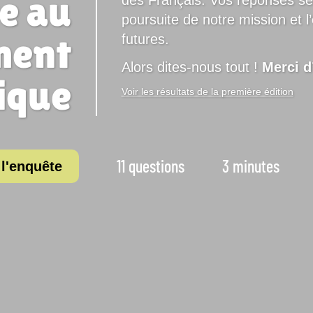
e au
poursuite de notre mission et l
ment
futures.
Alors dites-nous tout !
Merci d
ique
Voir les résultats de la première édition
11 questions
3 minutes
 l'enquête