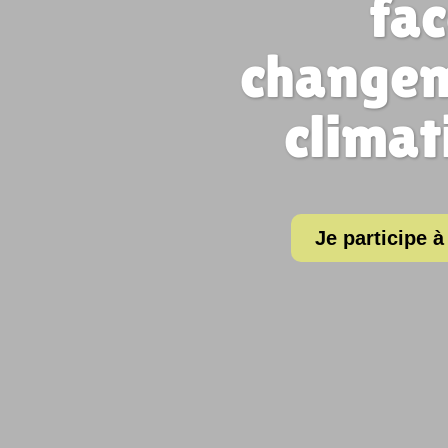
fac
change
climat
Je participe à